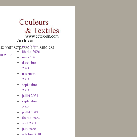
Archives
mars 2026
 tout se passe ! L’usine est
février 2026
ture
→
mars 2025
décembre
2024
novembre
2024
septembre
2024
juillet 2024
septembre
2022
juillet 2022
février 2022
août 2021
juin 2020
octobre 2019