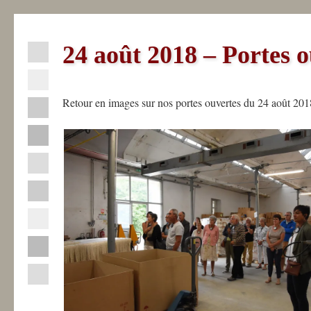
24 août 2018 – Portes 
Actualités
Retour en images sur nos portes ouvertes du 24 août 201
La
Fabrique
La
Sèvre
Nantaise
Professionnels
Industriels
Contact