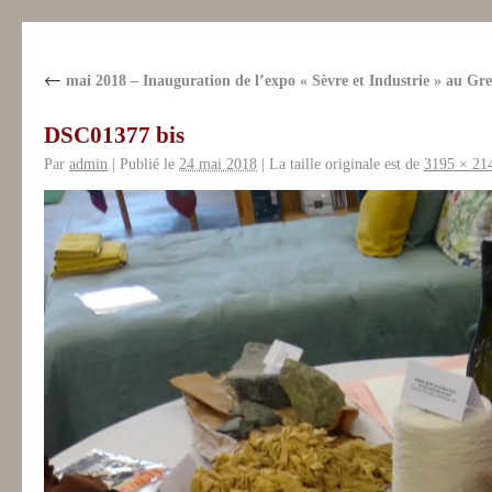
←
mai 2018 – Inauguration de l’expo « Sèvre et Industrie » au Gre
DSC01377 bis
Par
admin
|
Publié le
24 mai 2018
|
La taille originale est de
3195 × 21