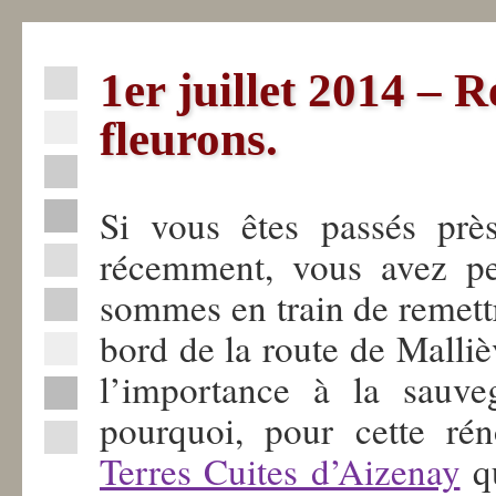
1er juillet 2014 – 
Actualités
fleurons.
La
Fabrique
Si vous êtes passés prè
récemment, vous avez pe
La
Sèvre
sommes en train de remettr
Nantaise
bord de la route de Malliè
Professionnels
l’importance à la sauve
Industriels
pourquoi, pour cette rén
Contact
Terres Cuites d’Aizenay
qu