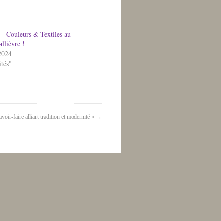
 – Couleurs & Textiles au
llièvre !
2024
ités"
voir-faire alliant tradition et modernité »
→