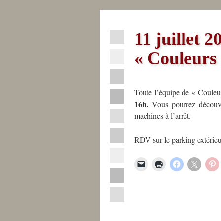
11 juillet 
Actualités
« Couleurs 
La
Fabrique
Toute l’équipe de « Couleurs
16h.
Vous pourrez découvri
La
machines à l’arrêt.
Sèvre
RDV sur le parking extérieur
Nantaise
Professionnels
Industriels
Contact