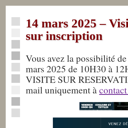
14 mars 2025 – Visi
Actualités
sur inscription
La
Fabrique
Vous avez la possibilité de
mars 2025 de 10H30 à 12
La
Sèvre
VISITE SUR RESERVATION,
Nantaise
mail uniquement à
contac
Professionnels
Industriels
Contact