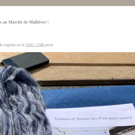
s au Marché de Mallièvre !
le originale est de
1920 × 2560
pixels