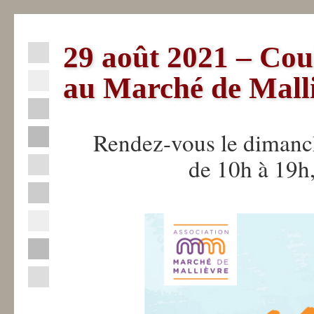
29 août 2021 – Cou
Actualités
au Marché de Malli
La
Fabrique
Rendez-vous le dimanch
de 10h à 19h,
La
Sèvre
Nantaise
Professionnels
Industriels
Contact