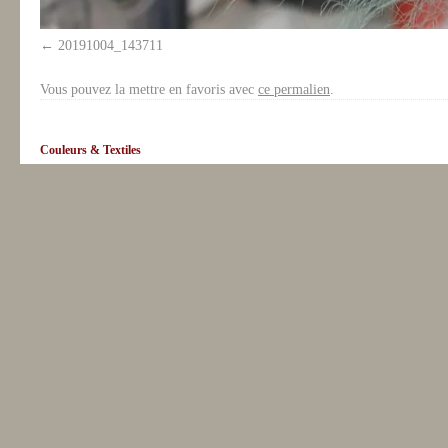
20191004_143711
Vous pouvez la mettre en favoris avec
ce permalien
.
Couleurs & Textiles