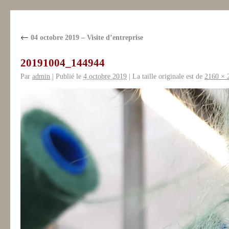
←
04 octobre 2019 – Visite d’entreprise
20191004_144944
Par
admin
|
Publié le
4 octobre 2019
|
La taille originale est de
2160 × 