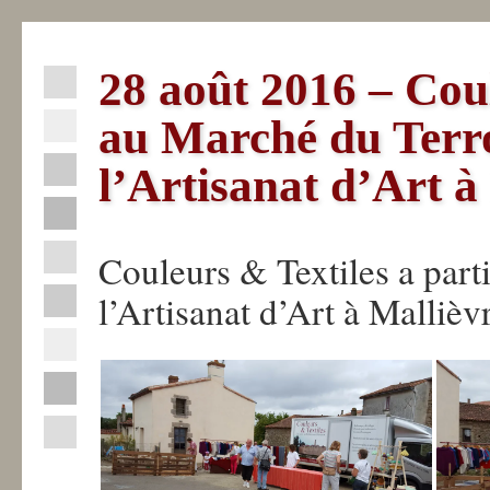
28 août 2016 – Cou
Actualités
au Marché du Terro
La
l’Artisanat d’Art à
Fabrique
La
Couleurs & Textiles a part
Sèvre
l’Artisanat d’Art à Mallièvr
Nantaise
Professionnels
Industriels
Contact