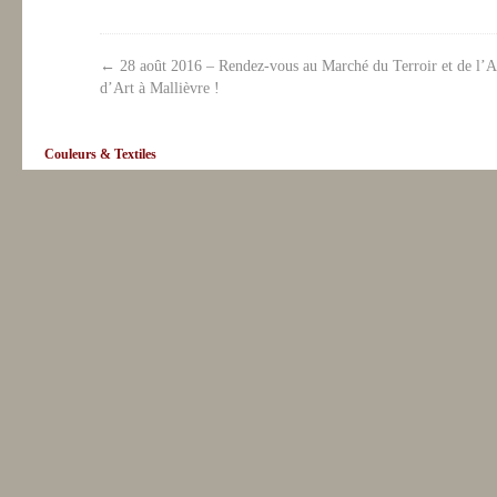
←
28 août 2016 – Rendez-vous au Marché du Terroir et de l’Ar
d’Art à Mallièvre !
Couleurs & Textiles