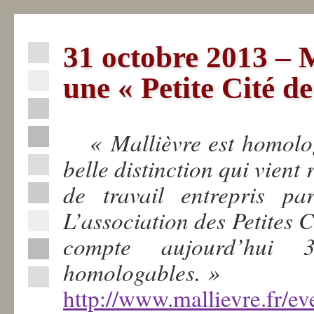
31 octobre 2013 – M
Actualités
une « Petite Cité d
La
Fabrique
« Mallièvre est homolo
belle distinction qui vie
La
Sèvre
de travail entrepris pa
Nantaise
L’association des Petites 
Professionnels
compte aujourd’hui
Industriels
homologables. »
Contact
http://www.mallievre.fr/e